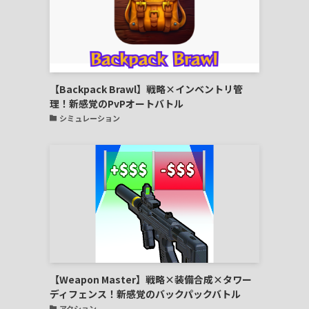
【Backpack Brawl】戦略×インベントリ管
理！新感覚のPvPオートバトル
シミュレーション
【Weapon Master】戦略×装備合成×タワー
ディフェンス！新感覚のバックパックバトル
アクション