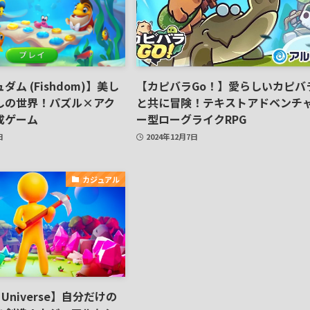
ム (Fishdom)】美し
【カピバラGo！】愛らしいカピバ
しの世界！パズル×アク
と共に冒険！テキストアドベンチ
成ゲーム
ー型ローグライクRPG
日
2024年12月7日
カジュアル
le Universe】自分だけの