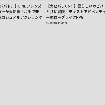
ドドバトル】LINEフレンズ
【カピバラGo！】愛らしいカピバ
ターが大活躍！片手で楽
と共に冒険！テキストアドベンチ
覚カジュアルアクションゲ
ー型ローグライクRPG
2024年12月7日