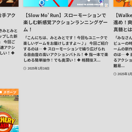
片手アク
【Slow Mo’ Run】スローモーションで
【Walk
楽しむ新感覚アクションランニングゲー
進め！爽
ム！
真髄と
きみとみと
ップした新
「こんにちは、みとみとです！今回もユニークで
「みなさ
」 今回ご
楽しいゲームをお届けしますよ～♪」 今回ご紹介
ビューの
快適アクシ
するのは… 🔶 スローモーションで繰り広げられ
ームの新作
しい！🔶
る自由度の高いアクションバトル！🔶 指一本で楽
のは… 
しめる簡単操作！でも奥深い！🔶 格闘技ス...
るアクショ
難易...
2025年1月16日
2025年1
スポーツ