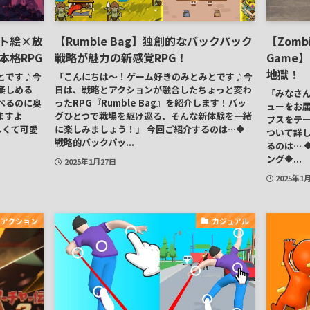
ット絵×放
【Rumble Bag】独創的なバックパック
【Zombi
本格RPG
戦略が魅力の新感覚RPG！
Game
地獄！
とです♪今
「こんにちは～！ゲーム好きのみとみとです♪今
楽しめる
日は、戦略とアクションが融合したちょっと変わ
「みなさ
べるのに奥
ったRPG『Rumble Bag』を紹介します！バッ
ューをお
ますよ
グひとつで戦場を駆け巡る、そんな新体験を一緒
プスをテー
しくて可愛
に楽しみましょう！」 今回ご紹介するのは…🔶
ついて詳し
戦略的バックパッ...
るのは… 
ング🔶...
2025年1月27日
2025年1
アクション
カジュアル