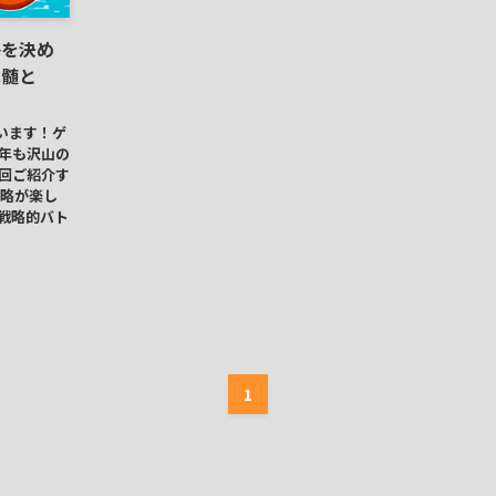
戦略を決め
真髄と
います！ゲ
今年も沢山の
今回ご紹介す
戦略が楽し
で戦略的バト
1