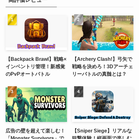
高評価レビュー
【Backpack Brawl】戦略×
【Archery Clash!】弓矢で
インベントリ管理！新感覚
戦略を決めろ！3Dアーチェ
のPvPオートバトル
リーバトルの真髄とは？
広告の壁を超えて楽しむ！
【Sniper Siege】リアルな
「Monster Survivors」で
狙撃体験！縦画面で楽しむ