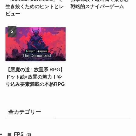
生き抜くためのヒントとレ
戦略的スナイパーゲーム
ビュー
【悪魔の道 : 放置系 RPG】
ドット絵×放置の魅力！や
り込み要素満載の本格RPG
全カテゴリー
FPS
(2)