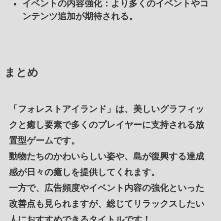
イベントの内容強化
：より多くのイベントやコ
ンテンツ追加が期待される。
まとめ
「
フォレストアイランド
」は、
美しいグラフィッ
ク
と
癒し要素で多くのプレイヤー
に
支持される放
置型ゲーム
です。
動物たちのかわいらしい姿
や、
島が復興
する
達成
感が日々の癒し
を
提供
してくれます。
一方で、
広告頻度
や
イベント内容の強化
といった
改善点
も見られますが、総じて
リラックスしたい
人
に
おすすめ
できるタイトルです！