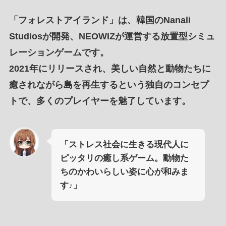
「
フォレストアイランド
」は、
韓国のNanali
Studiosが開発
、
NEOWIZが運営する放置型シミュ
レーションゲーム
です。
2021年にリリース
され、
美しい自然と動物たちに
癒され
ながら
島を再生するという独自のコンセプ
ト
で、
多くのプレイヤー
を
魅了
しています。
「ストレス社会に生きる現代人に
ピッタリの癒し系ゲーム。動物た
ちのかわいらしい姿に心が和みま
す♪」