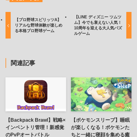
【LINE ディズニー ツムツ
【プロ野球スピリッツA】
ム】今でも衰えない人気！
リアルな野球体験が楽しめ
10周年を迎える大人気パズ
る本格プロ野球ゲーム
ルゲーム
関連記事
【Backpack Brawl】戦略×
【ポケモンスリープ】睡眠
インベントリ管理！新感覚
が楽しくなる！ポケモンた
のPvPオートバトル
ちと一緒に寝顔を集める癒