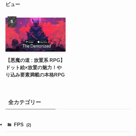
ビュー
【悪魔の道 : 放置系 RPG】
ドット絵×放置の魅力！や
り込み要素満載の本格RPG
全カテゴリー
FPS
(2)