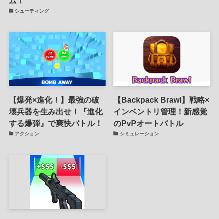
ム！
シューティング
【爆発×進化！】最強の破
【Backpack Brawl】戦略×
壊兵器を生み出せ！『進化
インベントリ管理！新感覚
する爆弾』で爽快バトル！
のPvPオートバトル
アクション
シミュレーション