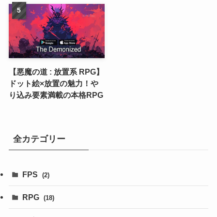
【悪魔の道 : 放置系 RPG】
ドット絵×放置の魅力！や
り込み要素満載の本格RPG
全カテゴリー
FPS
(2)
RPG
(18)