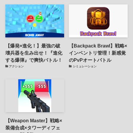
【爆発×進化！】最強の破
【Backpack Brawl】戦略×
壊兵器を生み出せ！『進化
インベントリ管理！新感覚
する爆弾』で爽快バトル！
のPvPオートバトル
アクション
シミュレーション
【Weapon Master】戦略×
装備合成×タワーディフェ