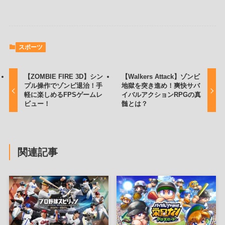
スポーツ
【ZOMBIE FIRE 3D】シン
【Walkers Attack】ゾンビ
プル操作でゾンビ退治！手
地獄を突き進め！爽快サバ
軽に楽しめるFPSゲームレ
イバルアクションRPGの真
ビュー！
髄とは？
関連記事