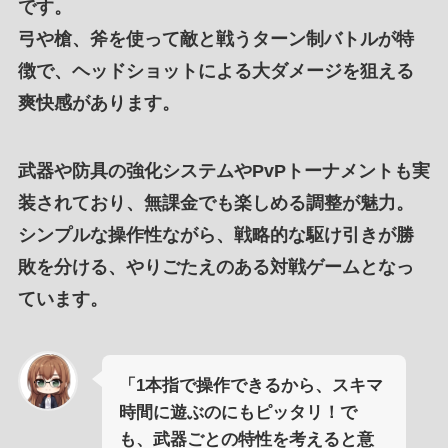
です。
弓
や
槍
、
斧
を使って
敵と戦うターン制バトル
が
特
徴
で、
ヘッドショット
による
大ダメージ
を
狙える
爽快感
があります。
武器
や
防具
の
強化システム
や
PvPトーナメント
も実
装されており、
無課金
でも
楽しめる調整が魅力
。
シンプルな操作性
ながら、
戦略的な駆け引き
が勝
敗を分ける、
やりごたえ
のある対戦ゲームとなっ
ています。
「1本指で操作できるから、スキマ
時間に遊ぶのにもピッタリ！で
も、武器ごとの特性を考えると意