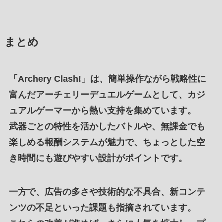
まとめ
「
Archery Clash!
」は、
簡単操作
ながら
戦略性に
富んだアーチェリーデュエルゲーム
として、
カジ
ュアルゲーマー
から
熱い支持を集めています
。
武器ごとの特性を活かしたバトル
や、
無課金
でも
楽しめる報酬システムが魅力
で、ちょっとした
空
き時間
にも
遊びやすい設計がポイント
です。
一方で、
広告の多さ
や
技術的な不具合
、
新コンテ
ンツの不足
といった
課題も指摘
されています。