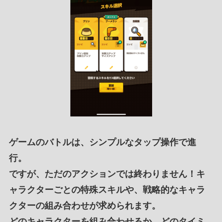
ゲームのバトル
は、
シンプルなタップ操作
で進
行。
ですが、ただの
アクションでは終わりません
！
キ
ャラクターごと
の
特殊スキル
や、
戦略的なキャラ
クターの組み合わせ
が求められます。
どの
キャラクターを組み合わせる
か、
どのタイミ