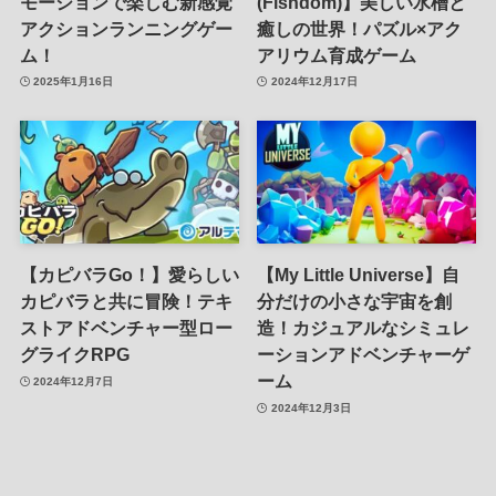
モーションで楽しむ新感覚
(Fishdom)】美しい水槽と
アクションランニングゲー
癒しの世界！パズル×アク
ム！
アリウム育成ゲーム
2025年1月16日
2024年12月17日
【カピバラGo！】愛らしい
【My Little Universe】自
カピバラと共に冒険！テキ
分だけの小さな宇宙を創
ストアドベンチャー型ロー
造！カジュアルなシミュレ
グライクRPG
ーションアドベンチャーゲ
ーム
2024年12月7日
2024年12月3日