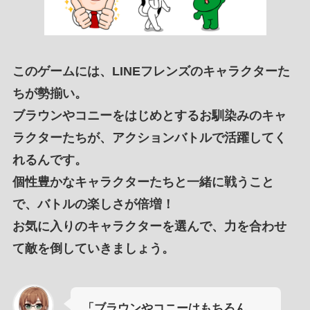
このゲームには、
LINEフレンズ
の
キャラクターた
ちが勢揃い
。
ブラウン
や
コニー
をはじめとする
お馴染みのキャ
ラクターたち
が、
アクションバトル
で
活躍してく
れるんです
。
個性豊かなキャラクターたち
と
一緒に戦う
こと
で、
バトルの楽しさが倍増
！
お気に入りのキャラクターを選んで
、
力を合わせ
て
敵を倒していきましょう。
「ブラウンやコニーはもちろん、