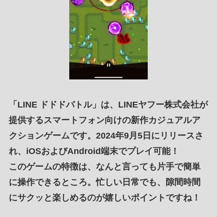
「
LINE ドドドバトル
」は、
LINEヤフー株式会社
が
提供するスマートフォン向け
の
新作カジュアルア
クションゲーム
です。
2024年9月5日
にリリースさ
れ、
iOS
および
Android端末
でプレイ可能！
このゲームの特徴は、なんと言っても
片手で簡単
に操作できる
ところ。
忙しい日常
でも、
隙間時間
に
サクッと楽しめる
のが嬉しい
ポイント
ですね！