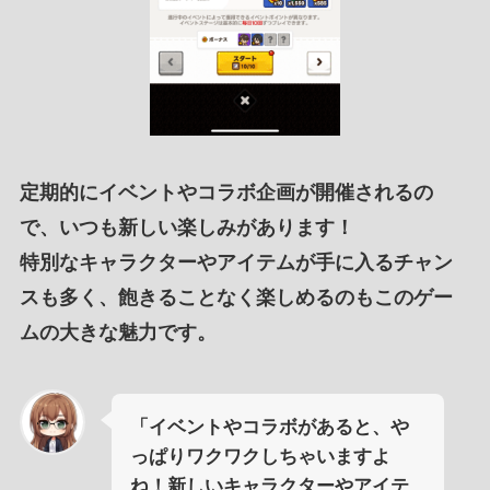
定期的に
イベント
や
コラボ企画
が
開催される
の
で、いつも
新しい楽しみ
があります！
特別なキャラクター
や
アイテムが手に入るチャン
ス
も多く、
飽きることなく楽しめる
のも
このゲー
ムの大きな魅力
です。
「イベントやコラボがあると、や
っぱりワクワクしちゃいますよ
ね！新しいキャラクターやアイテ