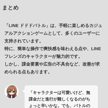
まとめ
「
LINE ドドドバトル
」は、
手軽に楽しめるカジュ
アルアクションゲーム
として、
多くのユーザーに
支持されています
。
特に、
簡単な操作
で
爽快感を味わえる点
や、
LINE
フレンズのキャラクターが魅力的
です。
しかし、
課金要素
や
広告の不具合
など、
改善が求
められる点
もあります。
「キャラクターは可愛いけど、無
課金だと進行が難しくなるのがち
ょっと辛いかな。でも、バトルの