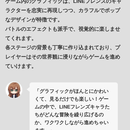
ゲーム内のグラフィック
は、
LINEフレンズ
の
キャ
ラクターを忠実に再現
しつつ、
カラフルでポップ
なデザイン
が特徴です。
バトルのエフェクト
も
派手
で、
視覚的に楽しませ
てくれます
。
各ステージの
背景
も
丁寧に作り込まれて
おり、プ
レイヤーは
その世界観に浸りながらゲーム
を進め
ていけます。
「グラフィックがほんとにかわい
くて、見るだけでも楽しい！ゲー
ムの中で、LINEフレンズキャラた
ちがどんな冒険を繰り広げるの
か、ワクワクしながら進めちゃい