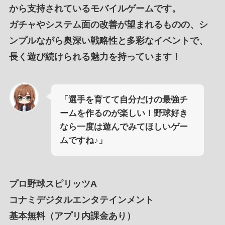
から
支持されているモバイルゲーム
です。
ガチャ
や
システム面の改善
が
望まれる
ものの、
シ
ンプルながら奥深い戦略性
と
多彩なイベント
で、
長く遊び続けられる魅力
を持っています！
「選手を育てて自分だけの最強チ
ームを作るのが楽しい！野球好き
なら一度は遊んでみてほしいゲー
ムですね♪」
プロ野球スピリッツA
コナミデジタルエンタテインメント
基本無料（アプリ内課金あり）