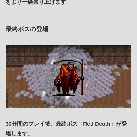
をより一層盛り上げます
。
最終ボスの登場
30分間
の
プレイ後
、
最終ボス「Red Death」
が登
場します。