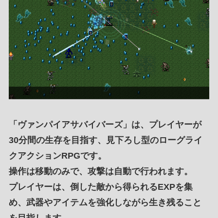
「
ヴァンパイアサバイバーズ
」は、プレイヤーが
30分間
の
生存を目指す
、
見下ろし型のローグライ
クアクションRPG
です。
操作は
移動のみ
で、
攻撃は自動
で行われます。
プレイヤーは、
倒した敵から得られるEXPを集
め
、
武器
や
アイテム
を
強化しながら生き残る
こと
を
目指します
。