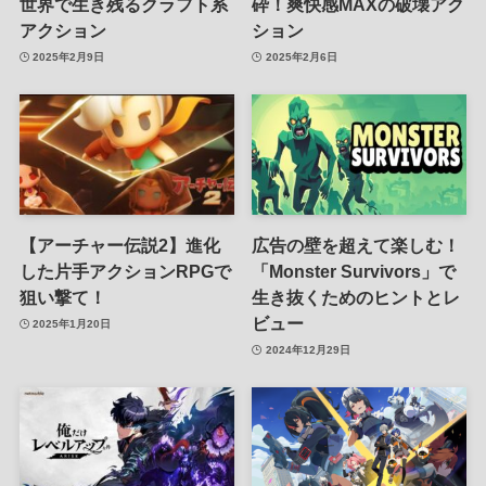
世界で生き残るクラフト系
砕！爽快感MAXの破壊アク
アクション
ション
2025年2月9日
2025年2月6日
【アーチャー伝説2】進化
広告の壁を超えて楽しむ！
した片手アクションRPGで
「Monster Survivors」で
狙い撃て！
生き抜くためのヒントとレ
ビュー
2025年1月20日
2024年12月29日