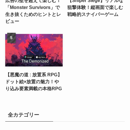
広告の壁を超えて楽しむ！
【Sniper Siege】リアルな
「Monster Survivors」で
狙撃体験！縦画面で楽しむ
生き抜くためのヒントとレ
戦略的スナイパーゲーム
ビュー
【悪魔の道 : 放置系 RPG】
ドット絵×放置の魅力！や
り込み要素満載の本格RPG
全カテゴリー