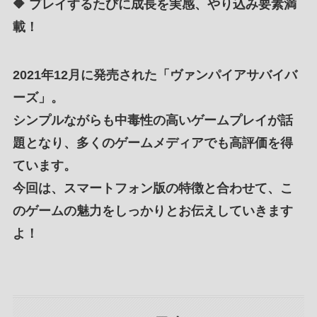
🔶 プレイするたびに成長を実感、やり込み要素満
載！
2021年12月に発売された「
ヴァンパイアサバイバ
ーズ
」。
シンプルながらも
中毒性の高いゲームプレイが話
題
となり、
多くのゲームメディア
でも
高評価
を得
ています。
今回は、
スマートフォン版
の
特徴
と
合わせて
、こ
の
ゲームの魅力
をしっかりとお伝えしていきます
よ！