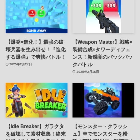
【爆発×進化！】最強の破
【Weapon Master】戦略×
壊兵器を生み出せ！『進化
装備合成×タワーディフェ
する爆弾』で爽快バトル！
ンス！新感覚のバックパッ
クバトル
2025年2月27日
2025年2月16日
【Idle Breaker】ガラクタ
【モンスター・クラッシ
を破壊して素材収集！終末
ュ】車でモンスターを粉