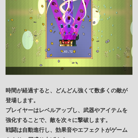
時間が経過
すると、
どんどん強くて数多くの敵
が
登場します
。
プレイヤーは
レベルアップ
し、
武器
や
アイテム
を
強化
することで、
敵を次々に撃破します
。
戦闘は自動進行
し、
効果音
や
エフェクト
が
ゲーム