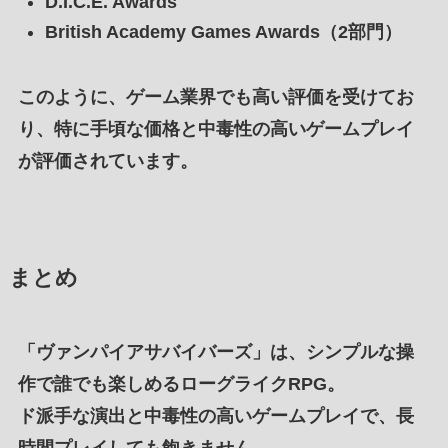
D.I.C.E. Awards
British Academy Games Awards
（2部門）
このように、
ゲーム業界
でも
高い評価を受けて
お
り、特に
手頃な価格
と
中毒性の高いゲームプレイ
が評価されています。
まとめ
「ヴァンパイアサバイバーズ」は、
シンプルな操
作
で
誰でも楽しめるローグライクRPG
。
ド派手な演出
と
中毒性の高いゲームプレイ
で、
長