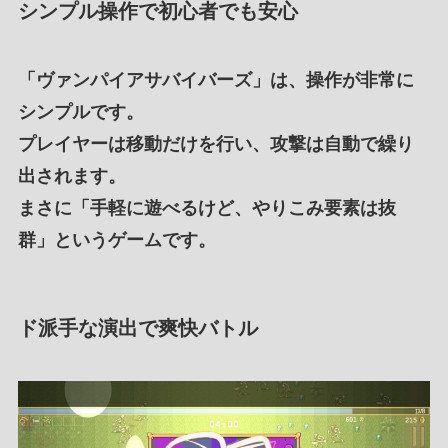
シンプル操作で初心者でも安心
「
ヴァンパイアサバイバーズ
」は、操作が
非常に
シンプル
です。
プレイヤーは
移動だけ
を行い、
攻撃は自動で繰り
出されます
。
まさに「
手軽に遊べる
けど、
やりこみ要素は抜
群
」というゲームです。
ド派手な演出で爽快バトル