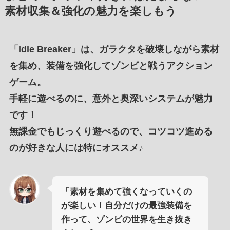
素材収集＆強化の魅力を楽しもう
「
Idle Breaker
」は、
ガラクタを破壊
しながら
素材
を集め
、
装備を強化してゾンビと戦うアクション
ゲーム
。
手軽に遊べるのに、
意外と奥深いシステム
が
魅力
です！
無課金でもじっくり遊べるので、
コツコツ進める
のが好きな人
には特に
オススメ
♪
「素材を集めて強くなっていくの
が楽しい！自分だけの最強装備を
作って、ゾンビの世界を生き抜き