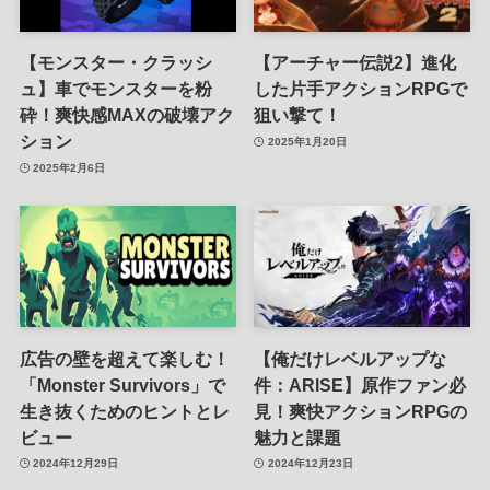
【モンスター・クラッシ
【アーチャー伝説2】進化
ュ】車でモンスターを粉
した片手アクションRPGで
砕！爽快感MAXの破壊アク
狙い撃て！
ション
2025年1月20日
2025年2月6日
広告の壁を超えて楽しむ！
【俺だけレベルアップな
「Monster Survivors」で
件：ARISE】原作ファン必
生き抜くためのヒントとレ
見！爽快アクションRPGの
ビュー
魅力と課題
2024年12月29日
2024年12月23日