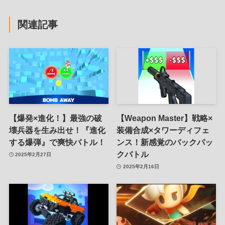
関連記事
【爆発×進化！】最強の破
【Weapon Master】戦略×
壊兵器を生み出せ！『進化
装備合成×タワーディフェ
する爆弾』で爽快バトル！
ンス！新感覚のバックパッ
クバトル
2025年2月27日
2025年2月16日