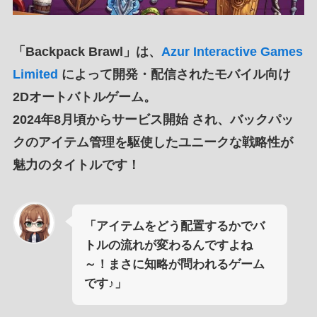
「
Backpack Brawl
」は、
Azur Interactive Games
Limited
によって
開発・配信
された
モバイル向け
2Dオートバトルゲーム
。
2024年8月頃からサービス開始
され、
バックパッ
クのアイテム管理
を
駆使したユニークな戦略性
が
魅力
のタイトルです！
「アイテムをどう配置するかでバ
トルの流れが変わるんですよね
～！まさに知略が問われるゲーム
です♪」