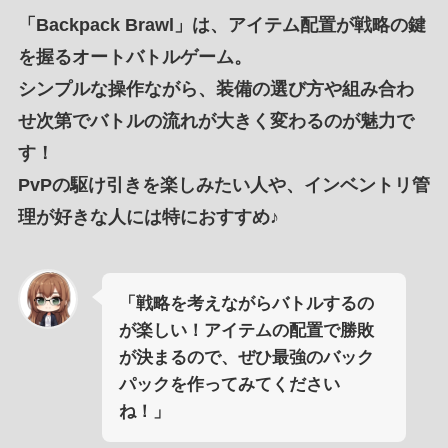
「
Backpack Brawl
」は、
アイテム配置
が
戦略の鍵
を握るオートバトルゲーム
。
シンプルな操作ながら、
装備の選び方
や
組み合わ
せ次第
で
バトルの流れが大きく変わる
のが
魅力
で
す！
PvPの駆け引き
を
楽しみたい人
や、
インベントリ管
理が好きな人
には特におすすめ♪
「戦略を考えながらバトルするの
が楽しい！アイテムの配置で勝敗
が決まるので、ぜひ最強のバック
パックを作ってみてください
ね！」