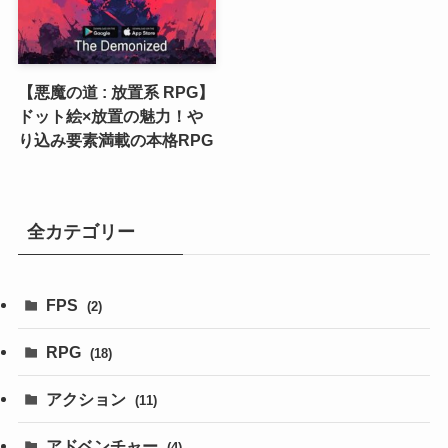
【悪魔の道 : 放置系 RPG】
ドット絵×放置の魅力！や
り込み要素満載の本格RPG
全カテゴリー
FPS
(2)
RPG
(18)
アクション
(11)
アドベンチャー
(4)