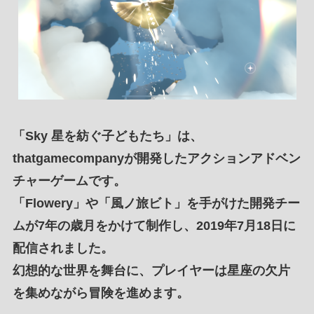
「
Sky 星を紡ぐ子どもたち
」は、
thatgamecompany
が開発した
アクションアドベン
チャーゲーム
です。
「
Flowery
」や「
風ノ旅ビト
」を
手がけた開発チー
ム
が
7年の歳月をかけて制作
し、
2019年7月18日
に
配信されました。
幻想的な世界を舞台
に、プレイヤーは
星座の欠片
を集めながら冒険
を進めます。