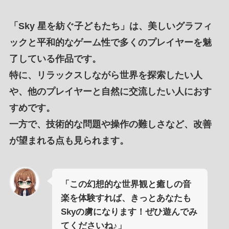
「
Sky 星を紡ぐ子どもたち
」は、
美しいグラフィ
ック
と
平和的なゲーム性
で
多くのプレイヤーを魅
了している作品
です。
特に、
リラックスしながら世界を探索したい人
や、
他のプレイヤーと自然に交流したい人
に
おす
すめ
です。
一方で、
技術的な問題
や
操作の難しさ
など、
改善
が望まれる点
も見られます。
「この幻想的な世界観と癒しの音
楽を体験すれば、きっとあなたも
Skyの虜になります！ぜひ遊んでみ
てくださいね♪」