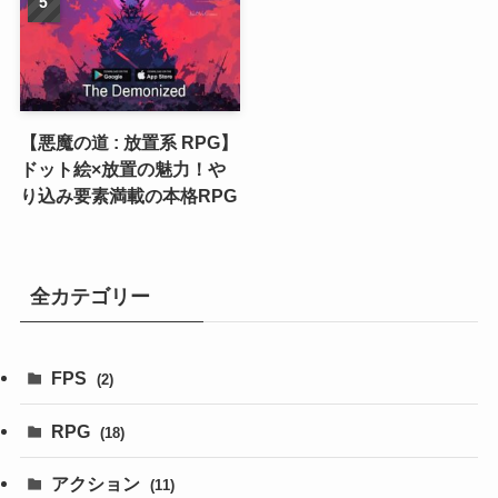
【悪魔の道 : 放置系 RPG】
ドット絵×放置の魅力！や
り込み要素満載の本格RPG
全カテゴリー
FPS
(2)
RPG
(18)
アクション
(11)