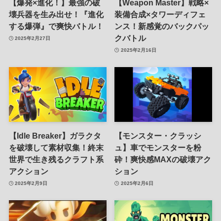
【爆発×進化！】最強の破
【Weapon Master】戦略×
壊兵器を生み出せ！『進化
装備合成×タワーディフェ
する爆弾』で爽快バトル！
ンス！新感覚のバックパッ
クバトル
2025年2月27日
2025年2月16日
【Idle Breaker】ガラクタ
【モンスター・クラッシ
を破壊して素材収集！終末
ュ】車でモンスターを粉
世界で生き残るクラフト系
砕！爽快感MAXの破壊アク
アクション
ション
2025年2月9日
2025年2月6日