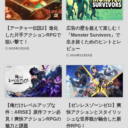
【アーチャー伝説2】進化
広告の壁を超えて楽しむ！
した片手アクションRPGで
「Monster Survivors」で
狙い撃て！
生き抜くためのヒントとレ
ビュー
2025年1月20日
2024年12月29日
【俺だけレベルアップな
【ゼンレスゾーンゼロ】爽
件：ARISE】原作ファン必
快アクションとスタイリッ
見！爽快アクションRPGの
シュな世界観が融合した新
魅力と課題
作RPG！