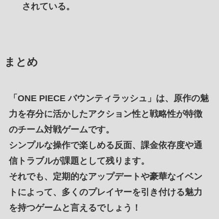
されている。
まとめ
「
ONE PIECE バウンティラッシュ
」は、
原作の魅
力
を
存分に活かしたアクション性
と
戦略性が特徴
のチーム対戦ゲーム
です。
シンプルな操作
で
楽しめる反面
、
課金依存度
や
通
信トラブルが課題
として残ります。
それでも、
定期的なアップデート
や
豪華なイベン
ト
によって、
多くのプレイヤーを引き付ける魅力
を持つゲーム
と言えるでしょう！