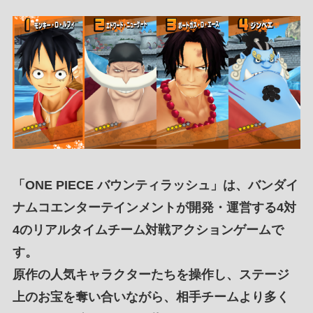
「
ONE PIECE バウンティラッシュ
」は、
バンダイ
ナムコエンターテインメント
が
開発・運営する4対
4のリアルタイムチーム対戦アクションゲーム
で
す。
原作の人気キャラクターたちを操作
し、
ステージ
上のお宝を奪い合い
ながら、
相手チームより多く