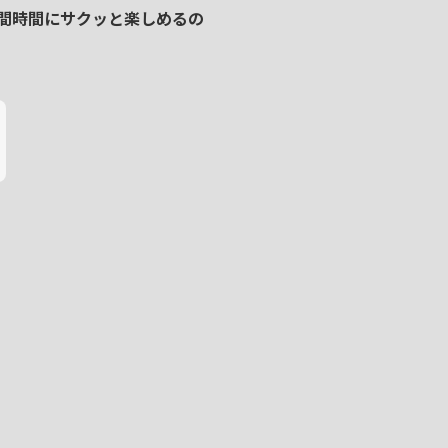
間時間
に
サクッと楽しめる
の