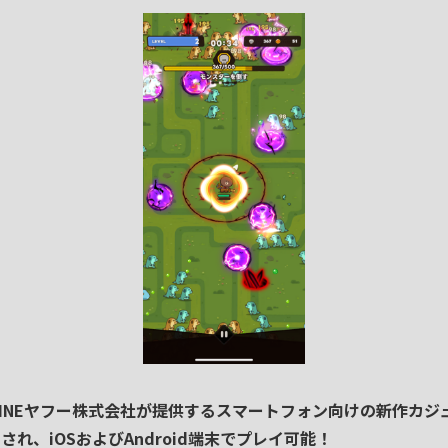
LINEヤフー株式会社
が
提供するスマートフォン向け
の
新作カジ
スされ、
iOS
および
Android端末
でプレイ可能！