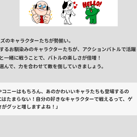
ンズ
の
キャラクターたちが勢揃い
。
する
お馴染みのキャラクターたち
が、
アクションバトル
で
活躍
と
一緒に戦う
ことで、
バトルの楽しさが倍増
！
選んで
、
力を合わせて
敵を倒していきましょう。
やコニーはもちろん、あのかわいいキャラたちも登場するの
にはたまらない！自分の好きなキャラクターで戦えるって、ゲ
さがグッと増しますよね！」