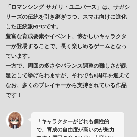
「
ロマンシング サガ リ・ユニバース
」は、
サガシ
リーズの伝統を引き継ぎ
つつ、ス
マホ向けに進化
した正統派RPG
です。
豊富な育成要素
や
イベント
、
懐かしいキャラクタ
ーが登場
することで、
長く楽しめるゲーム
となっ
ています。
一方で、
周回の多さ
や
バランス調整の難しさ
が
課
題
として挙げられますが、それでも
6周年を迎えて
なお、
多くのプレイヤーから支持
されている作品
です！
「キャラクターがどれも個性的
で、育成の自由度が高いのが魅力