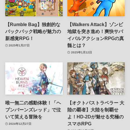
【Rumble Bag】独創的な
【Walkers Attack】ゾンビ
バックパック戦略が魅力の
地獄を突き進め！爽快サバ
新感覚RPG！
イバルアクションRPGの真
髄とは？
2025年1月27日
2025年1月12日
唯一無二の感動体験！「ヘ
【オクトパストラベラー 大
ブンバーンズレッド」で泣
陸の覇者】大陸を制覇せ
いて笑える冒険を
よ！HD-2Dが魅せる究極の
スマホRPG
2024年12月27日