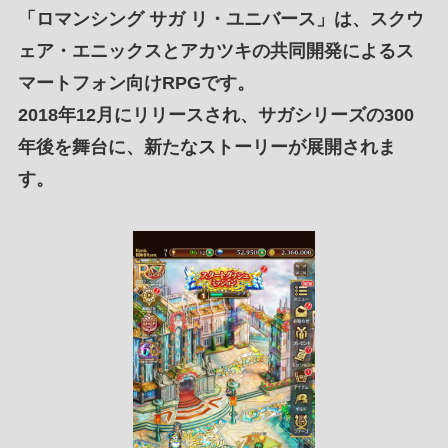
「
ロマンシング サガ リ・ユニバース
」は、
スクウ
ェア・エニックス
と
アカツキ
の
共同開発
による
ス
マートフォン向けRPG
です。
2018年12月
に
リリース
され、
サガシリーズの300
年後を舞台
に、
新たなストーリーが展開
されま
す。