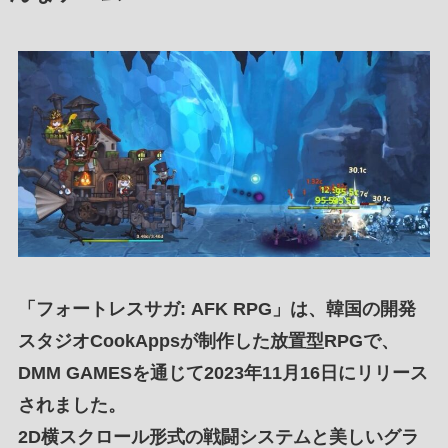
「
フォートレスサガ: AFK RPG
」は、
韓国の開発
スタジオCookApp
sが
制作した放置型RPG
で、
DMM GAMES
を通じて
2023年11月16日
に
リリース
されました。
2D横スクロール形式
の
戦闘システム
と
美しいグラ