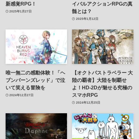
新感覚RPG！
イバルアクションRPGの真
髄とは？
2025年1月27日
2025年1月12日
唯一無二の感動体験！「ヘ
【オクトパストラベラー 大
ブンバーンズレッド」で泣
陸の覇者】大陸を制覇せ
いて笑える冒険を
よ！HD-2Dが魅せる究極の
スマホRPG
2024年12月27日
2024年12月25日