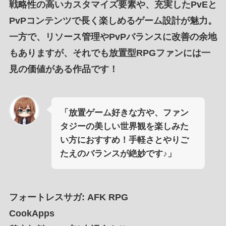
戦略性の高いカスタマイズ要素
や、
充実したPvE
と
PvPコンテンツ
で
長く楽しめるゲーム設計が魅力
。
一方で、
リソース管理
や
PvPバランス
に
改善の余地
もありますが、それでも
放置型RPGファン
には
一
見の価値がある作品
です！
「放置ゲーム好きな方や、ファン
タジーの美しい世界観を楽しみた
い方におすすめ！手軽さとやりご
たえのバランスが絶妙です♪」
フォートレスサガ: AFK RPG
CookApps